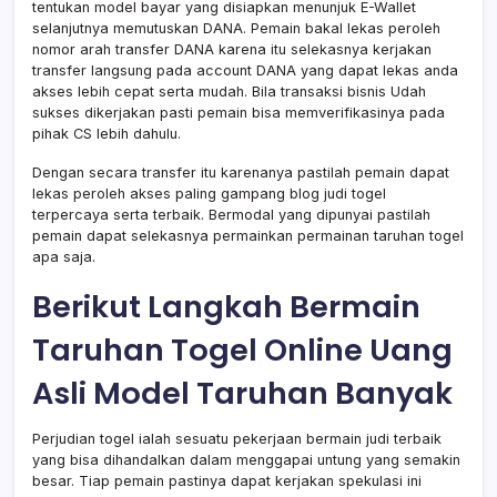
tentukan model bayar yang disiapkan menunjuk E-Wallet
selanjutnya memutuskan DANA. Pemain bakal lekas peroleh
nomor arah transfer DANA karena itu selekasnya kerjakan
transfer langsung pada account DANA yang dapat lekas anda
akses lebih cepat serta mudah. Bila transaksi bisnis Udah
sukses dikerjakan pasti pemain bisa memverifikasinya pada
pihak CS lebih dahulu.
Dengan secara transfer itu karenanya pastilah pemain dapat
lekas peroleh akses paling gampang blog judi togel
terpercaya serta terbaik. Bermodal yang dipunyai pastilah
pemain dapat selekasnya permainkan permainan taruhan togel
apa saja.
Berikut Langkah Bermain
Taruhan Togel Online Uang
Asli Model Taruhan Banyak
Perjudian togel ialah sesuatu pekerjaan bermain judi terbaik
yang bisa dihandalkan dalam menggapai untung yang semakin
besar. Tiap pemain pastinya dapat kerjakan spekulasi ini