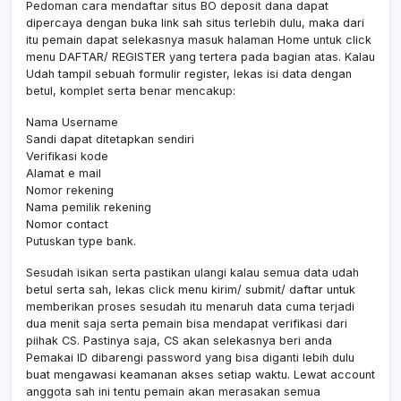
Pedoman cara mendaftar situs BO deposit dana dapat
dipercaya dengan buka link sah situs terlebih dulu, maka dari
itu pemain dapat selekasnya masuk halaman Home untuk click
menu DAFTAR/ REGISTER yang tertera pada bagian atas. Kalau
Udah tampil sebuah formulir register, lekas isi data dengan
betul, komplet serta benar mencakup:
Nama Username
Sandi dapat ditetapkan sendiri
Verifikasi kode
Alamat e mail
Nomor rekening
Nama pemilik rekening
Nomor contact
Putuskan type bank.
Sesudah isikan serta pastikan ulangi kalau semua data udah
betul serta sah, lekas click menu kirim/ submit/ daftar untuk
memberikan proses sesudah itu menaruh data cuma terjadi
dua menit saja serta pemain bisa mendapat verifikasi dari
piihak CS. Pastinya saja, CS akan selekasnya beri anda
Pemakai ID dibarengi password yang bisa diganti lebih dulu
buat mengawasi keamanan akses setiap waktu. Lewat account
anggota sah ini tentu pemain akan merasakan semua