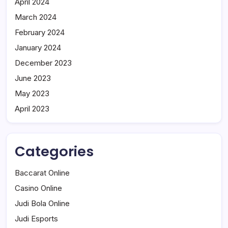
April 2024
March 2024
February 2024
January 2024
December 2023
June 2023
May 2023
April 2023
Categories
Baccarat Online
Casino Online
Judi Bola Online
Judi Esports