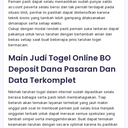
Pemain pasti dapat selalu memastiikan sudah punyai saldo
account peserta selalu berisi dan tak pernah terdapat pada
situasi limit, perihal ini pastilah dapat diintensifkan karena
teknik bisnis yang tambah lebih gampang dilaksanakan
dimanapun serta setiap waktu.
Cukup dengan modal rendah pasti pemain suka lantaran dapat
pakainya untuk terus taruhan dengan bertambah aman dan
bebas setiap saat buat beberapa jenis taruhan togel
bermacam.
Main Judi Togel Online BO
Deposit Dana Pasaran Dan
Data Terkomplet
Nikmati taruhan togel dalam internet sudah dipastikan selalu
berasa bahagia serta pasti lebih membahagiakan. Tiap
betaruh akan temukan layanan terhebat yang jauh makin
unggul jadi soal ini membuat pemain judi selalu bisa menjadi
unggulan terbaik untuk dapat merasai semua spekulasi yang
tambah simpel serta menggembirakan. Buat dapat temukan
keamanan taruhan dengan secara optimal karena itu pastikan