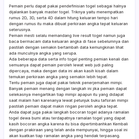
Pemain perlu dapat pakai pendefinisian togel sebagai halnya
dijalankan banyak master togel. Triknya yaitu menempatkan
rumus 2D, 3D, serta 4D dalam hitung keluaran tempo hari
dengan rumus itu maka dibuat perkiraan angka tepat keluaran
seterusnya.
Pemain mesti selalu memandang live result togel namun juga
baca bermacam data keluaran angka di fase sebelumnya dan
pastilah dengan semakin bertambah data kemungkinan lihat
ada munculnya angka yang serupa.
Ada beberapa data serta info togel penting pemian kenali dan
semuanya dapat pemain peroleh lewat web judi paling
dipercaya, maka dengan data ini akan kasih kisah dalam
temukan perkiraan angka yang semakin lebih tepat.
Tentu pemain juga dapat pakai teknik penerjemahan mimpi.
Banyak pemain menang dengan langkah ini jika pemain dapat
selekasnya mengartikan tiap mimpi apapun itu yang didapat
saat malam hari karenanya lewat petunjuk buku tafsiran mimpi
pastilah pemain dapat makin ringan peroleh angka tepat.
Anda dapat juga pakai langkah bocoran togel adanya ramalan
togel dewa bumi atau terdapatnya ramalan togel yang dapat
kasih bocoran angka karena itu bisa dipertimbanhkan Kembali
dengan prakiraan yang telah anda mempunyai, hingga soal ini
akan kuatkan tiap ramalan angka yang hendak terpasang.