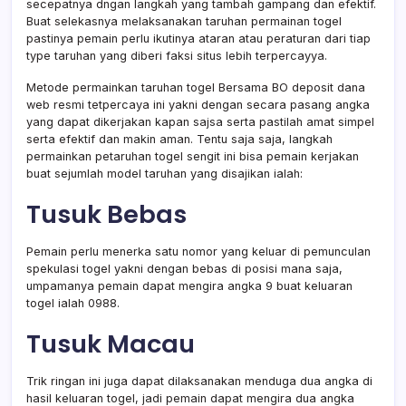
secepatnya dngan langkah yang tambah gampang dan efektif.
Buat selekasnya melaksanakan taruhan permainan togel
pastinya pemain perlu ikutinya ataran atau peraturan dari tiap
type taruhan yang diberi faksi situs lebih terpercayya.
Metode permainkan taruhan togel Bersama BO deposit dana
web resmi tetpercaya ini yakni dengan secara pasang angka
yang dapat dikerjakan kapan sajsa serta pastilah amat simpel
serta efektif dan makin aman. Tentu saja saja, langkah
permainkan petaruhan togel sengit ini bisa pemain kerjakan
buat sejumlah model taruhan yang disajikan ialah:
Tusuk Bebas
Pemain perlu menerka satu nomor yang keluar di pemunculan
spekulasi togel yakni dengan bebas di posisi mana saja,
umpamanya pemain dapat mengira angka 9 buat keluaran
togel ialah 0988.
Tusuk Macau
Trik ringan ini juga dapat dilaksanakan menduga dua angka di
hasil keluaran togel, jadi pemain dapat mengira dua angka