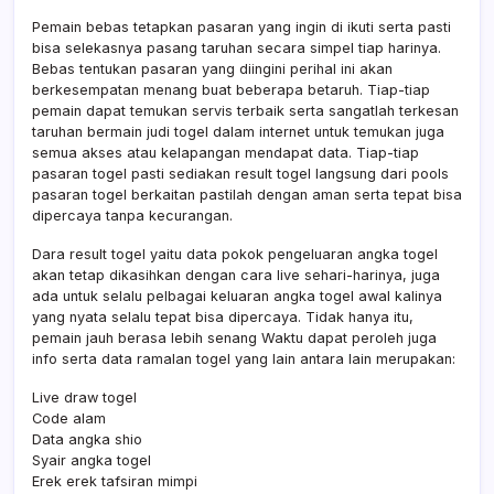
Pemain bebas tetapkan pasaran yang ingin di ikuti serta pasti
bisa selekasnya pasang taruhan secara simpel tiap harinya.
Bebas tentukan pasaran yang diingini perihal ini akan
berkesempatan menang buat beberapa betaruh. Tiap-tiap
pemain dapat temukan servis terbaik serta sangatlah terkesan
taruhan bermain judi togel dalam internet untuk temukan juga
semua akses atau kelapangan mendapat data. Tiap-tiap
pasaran togel pasti sediakan result togel langsung dari pools
pasaran togel berkaitan pastilah dengan aman serta tepat bisa
dipercaya tanpa kecurangan.
Dara result togel yaitu data pokok pengeluaran angka togel
akan tetap dikasihkan dengan cara live sehari-harinya, juga
ada untuk selalu pelbagai keluaran angka togel awal kalinya
yang nyata selalu tepat bisa dipercaya. Tidak hanya itu,
pemain jauh berasa lebih senang Waktu dapat peroleh juga
info serta data ramalan togel yang lain antara lain merupakan:
Live draw togel
Code alam
Data angka shio
Syair angka togel
Erek erek tafsiran mimpi