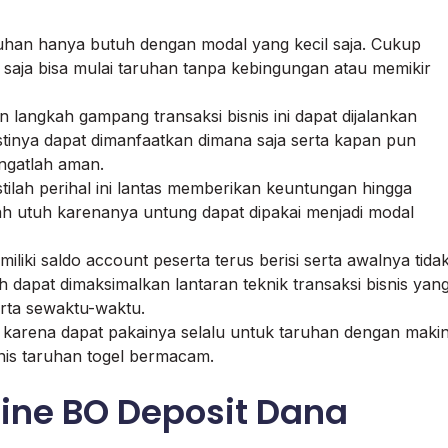
uhan hanya butuh dengan modal yang kecil saja. Cukup
saja bisa mulai taruhan tanpa kebingungan atau memikir
 langkah gampang transaksi bisnis ini dapat dijalankan
tinya dapat dimanfaatkan dimana saja serta kapan pun
angatlah aman.
tilah perihal ini lantas memberikan keuntungan hingga
ah utuh karenanya untung dapat dipakai menjadi modal
liki saldo account peserta terus berisi serta awalnya tida
ah dapat dimaksimalkan lantaran teknik transaksi bisnis yan
rta sewaktu-waktu.
karena dapat pakainya selalu untuk taruhan dengan maki
nis taruhan togel bermacam.
line BO Deposit Dana