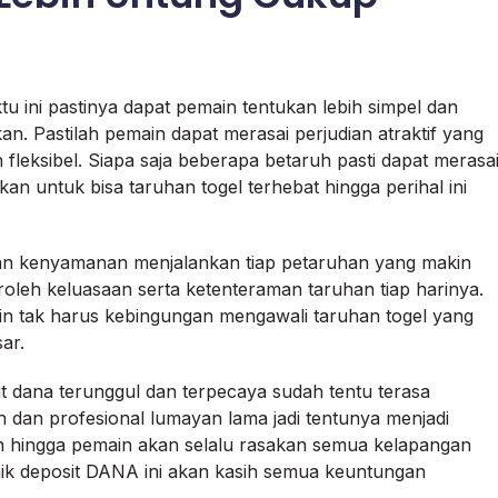
tu ini pastinya dapat pemain tentukan lebih simpel dan
kan. Pastilah pemain dapat merasai perjudian atraktif yang
leksibel. Siapa saja beberapa betaruh pasti dapat merasa
untuk bisa taruhan togel terhebat hingga perihal ini
an kenyamanan menjalankan tiap petaruhan yang makin
eroleh keluasaan serta ketenteraman taruhan tiap harinya.
n tak harus kebingungan mengawali taruhan togel yang
ar.
t dana terunggul dan terpecaya sudah tentu terasa
sah dan profesional lumayan lama jadi tentunya menjadi
lkan hingga pemain akan selalu rasakan semua kelapangan
rbaik deposit DANA ini akan kasih semua keuntungan