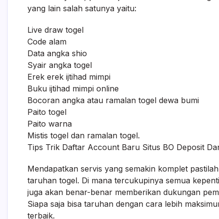
yang lain salah satunya yaitu:
Live draw togel
Code alam
Data angka shio
Syair angka togel
Erek erek ijtihad mimpi
Buku ijtihad mimpi online
Bocoran angka atau ramalan togel dewa bumi
Paito togel
Paito warna
Mistis togel dan ramalan togel.
Tips Trik Daftar Account Baru Situs BO Deposit Da
Mendapatkan servis yang semakin komplet pastilah
taruhan togel. Di mana tercukupinya semua kepenti
juga akan benar-benar memberikan dukungan pemai
Siapa saja bisa taruhan dengan cara lebih maksimu
terbaik.