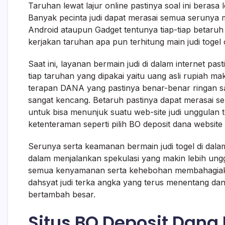
Taruhan lewat lajur online pastinya soal ini beras
Banyak pecinta judi dapat merasai semua serunya 
Android ataupun Gadget tentunya tiap-tiap betaru
kerjakan taruhan apa pun terhitung main judi togel 
Saat ini, layanan bermain judi di dalam internet 
tiap taruhan yang dipakai yaitu uang asli rupiah ma
terapan DANA yang pastinya benar-benar ringan saa
sangat kencang. Betaruh pastinya dapat merasai 
untuk bisa menunjuk suatu web-site judi unggulan t
ketenteraman seperti pilih BO deposit dana website
Serunya serta keamanan bermain judi togel di dalam 
dalam menjalankan spekulasi yang makin lebih ung
semua kenyamanan serta kehebohan membahagiakan
dahsyat judi terka angka yang terus menentang da
bertambah besar.
Situs BO Deposit Dana