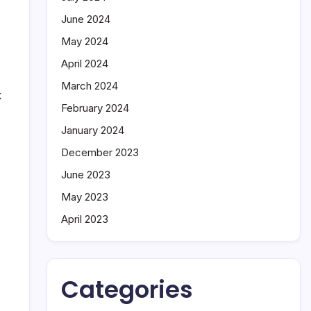
June 2024
May 2024
April 2024
March 2024
k
February 2024
January 2024
December 2023
June 2023
May 2023
April 2023
Categories