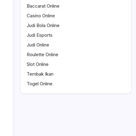
Baccarat Online
Casino Online
Judi Bola Online
Judi Esports
Judi Online
Roulette Online
Slot Online
Tembak Ikan
Togel Online