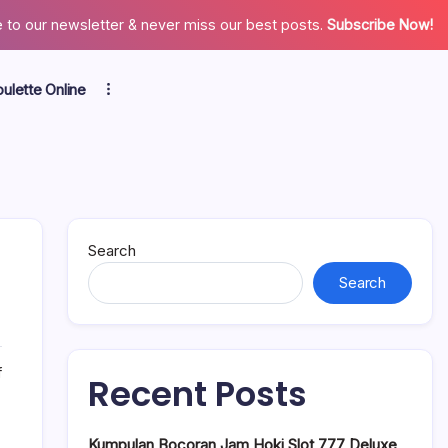
 to our newsletter & never miss our best posts.
Subscribe Now!
ulette Online
Search
Search
on
f
Recent Posts
Ketarik
Capai
Juta-
Kumpulan Bocoran Jam Hoki Slot 777 Deluxe