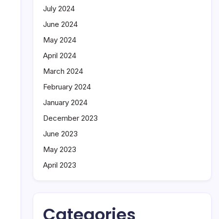
July 2024
June 2024
May 2024
April 2024
March 2024
February 2024
January 2024
December 2023
June 2023
May 2023
April 2023
Categories