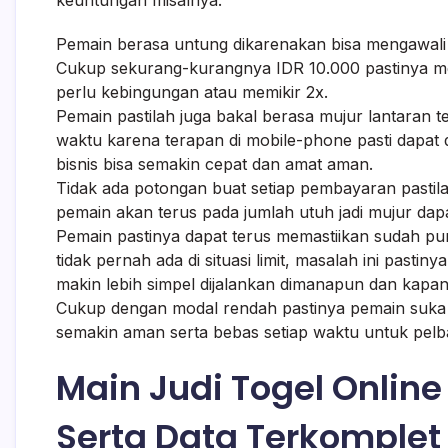
Pemain berasa untung dikarenakan bisa mengawali 
Cukup sekurang-kurangnya IDR 10.000 pastinya mer
perlu kebingungan atau memikir 2x.
Pemain pastilah juga bakal berasa mujur lantaran tek
waktu karena terapan di mobile-phone pasti dapat 
bisnis bisa semakin cepat dan amat aman.
Tidak ada potongan buat setiap pembayaran pastil
pemain akan terus pada jumlah utuh jadi mujur dapa
Pemain pastinya dapat terus memastiikan sudah pun
tidak pernah ada di situasi limit, masalah ini past
makin lebih simpel dijalankan dimanapun dan kapan
Cukup dengan modal rendah pastinya pemain suka 
semakin aman serta bebas setiap waktu untuk pelba
Main Judi Togel Onlin
Serta Data Terkomplet