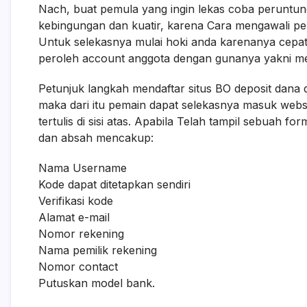
Nach, buat pemula yang ingin lekas coba peruntun
kebingungan dan kuatir, karena Cara mengawali per
Untuk selekasnya mulai hoki anda karenanya cepat
peroleh account anggota dengan gunanya yakni me
Petunjuk langkah mendaftar situs BO deposit dana d
maka dari itu pemain dapat selekasnya masuk we
tertulis di sisi atas. Apabila Telah tampil sebuah for
dan absah mencakup:
Nama Username
Kode dapat ditetapkan sendiri
Verifikasi kode
Alamat e-mail
Nomor rekening
Nama pemilik rekening
Nomor contact
Putuskan model bank.