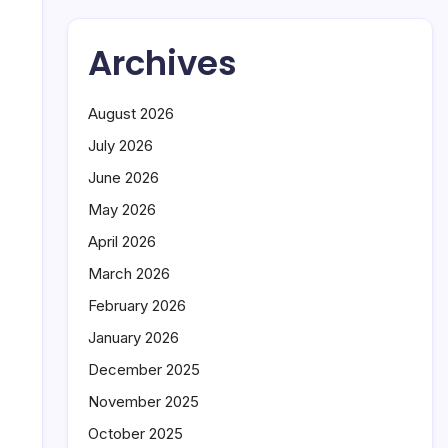
Archives
August 2026
July 2026
June 2026
May 2026
April 2026
March 2026
February 2026
January 2026
December 2025
November 2025
October 2025