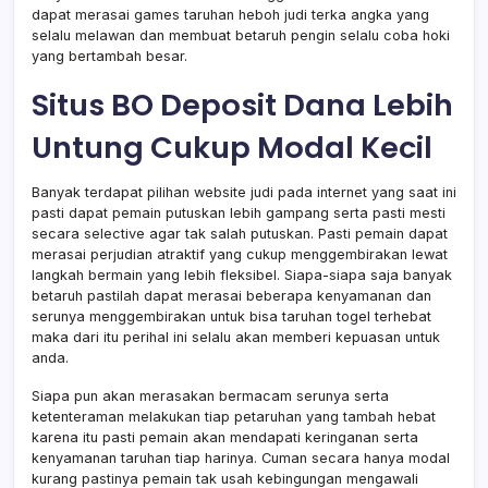
dapat merasai games taruhan heboh judi terka angka yang
selalu melawan dan membuat betaruh pengin selalu coba hoki
yang bertambah besar.
Situs BO Deposit Dana Lebih
Untung Cukup Modal Kecil
Banyak terdapat pilihan website judi pada internet yang saat ini
pasti dapat pemain putuskan lebih gampang serta pasti mesti
secara selective agar tak salah putuskan. Pasti pemain dapat
merasai perjudian atraktif yang cukup menggembirakan lewat
langkah bermain yang lebih fleksibel. Siapa-siapa saja banyak
betaruh pastilah dapat merasai beberapa kenyamanan dan
serunya menggembirakan untuk bisa taruhan togel terhebat
maka dari itu perihal ini selalu akan memberi kepuasan untuk
anda.
Siapa pun akan merasakan bermacam serunya serta
ketenteraman melakukan tiap petaruhan yang tambah hebat
karena itu pasti pemain akan mendapati keringanan serta
kenyamanan taruhan tiap harinya. Cuman secara hanya modal
kurang pastinya pemain tak usah kebingungan mengawali