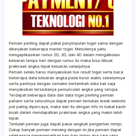
Pemain penting dapat pakai penyimpulan togel sama dengan
dikerjakan beberapa master togel. Metodenya yaitu
mengaplikasikan rumus 2D, 3D, dan 4D dalam mengalkulasi
keluaran tempo hari dengan rumus itu maka bisa dibuat
prakiraan angka tepat keluaran selanjutnya.
Pemain selalu harus menyaksikan live result togel serta baca
beberapa data keluaran angka pada kurun waktu sebelumnya
serta pastinya dengan semakin bertambah data kali saja
menyaksikan tersedianya pemunculan angka yang serupa.
Terdapat beberapa data dan data togel penting pemian
pahami serta seluruhnya dapat pemain temukan lewat website
judi paling dipercaya, maka dari itu dengan info ini bakal kasih
kisah dalam mendapatkan prakiraan angka yang makin lebih
tepat.
Tentulah pemain juga dapat pakai langkah pengartian mimpi.
Cukup banyak pemain menang dengan ini jika pemain dapat
selekasnya menerjemahkan tiap-tiap mimpi apa saja yang