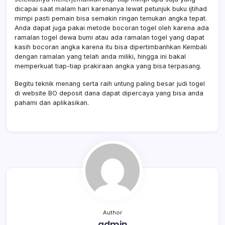
dicapai saat malam hari karenanya lewat petunjuk buku ijtihad
mimpi pasti pemain bisa semakin ringan temukan angka tepat.
Anda dapat juga pakai metode bocoran togel oleh karena ada
ramalan togel dewa bumi atau ada ramalan togel yang dapat
kasih bocoran angka karena itu bisa dipertimbanhkan Kembali
dengan ramalan yang telah anda miliki, hingga ini bakal
memperkuat tiap-tiap prakiraan angka yang bisa terpasang.
Begitu teknik menang serta raih untung paling besar judi togel
di website BO deposit dana dapat dipercaya yang bisa anda
pahami dan aplikasikan.
Author
admin