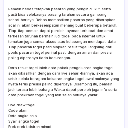
Pemain bebas tetapkan pasaran yang pengin di ikuti serta
pasti bisa selekasnya pasang taruhan secara gampang
sehari-harinya. Bebas memastikan pasaran yang diharapkan
soal ini akan berkesempatan menang buat beberapa betaruh.
Tiap-tiap pemain dapat peroleh layanan terhebat dan amat
terkesan taruhan bermain judi togel pada internet untuk
temukan juga semua akses atau kelapangan mendapati data.
Tiap pasaran togel pasti siapkan result togel langsung dari
pools pasaran togel perihal pasti dengan aman dan presisi
paling dipercaya tiada kecurangan.
Dara result togel ialah data pokok pengeluaran angka togel
akan dikasihkan dengan cara live sehari-harinya, akan ada
untuk selalu beragam keluaran angka togel awal mulanya yang
nyata terus presisi paling dipercaya. Disamping itu, pemain
jauh terasa lebih bahagia Waktu dapat peroleh juga info serta
data prakiraan togel yang lain salah satunya yakni:
Live draw togel
Code alam
Data angka shio
Syair angka togel
Erek erek tafsiran mimpi