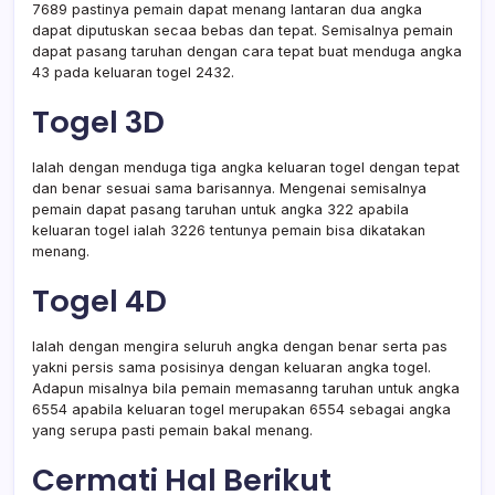
7689 pastinya pemain dapat menang lantaran dua angka
dapat diputuskan secaa bebas dan tepat. Semisalnya pemain
dapat pasang taruhan dengan cara tepat buat menduga angka
43 pada keluaran togel 2432.
Togel 3D
Ialah dengan menduga tiga angka keluaran togel dengan tepat
dan benar sesuai sama barisannya. Mengenai semisalnya
pemain dapat pasang taruhan untuk angka 322 apabila
keluaran togel ialah 3226 tentunya pemain bisa dikatakan
menang.
Togel 4D
Ialah dengan mengira seluruh angka dengan benar serta pas
yakni persis sama posisinya dengan keluaran angka togel.
Adapun misalnya bila pemain memasanng taruhan untuk angka
6554 apabila keluaran togel merupakan 6554 sebagai angka
yang serupa pasti pemain bakal menang.
Cermati Hal Berikut