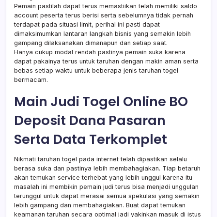
Pemain pastilah dapat terus memastiikan telah memiliki saldo
account peserta terus berisi serta sebelumnya tidak pernah
terdapat pada situasi limit, perihal ini pasti dapat
dimaksimumkan lantaran langkah bisnis yang semakin lebih
gampang dilaksanakan dimanapun dan setiap saat.
Hanya cukup modal rendah pastinya pemain suka karena
dapat pakainya terus untuk taruhan dengan makin aman serta
bebas setiap waktu untuk beberapa jenis taruhan togel
bermacam.
Main Judi Togel Online BO
Deposit Dana Pasaran
Serta Data Terkomplet
Nikmati taruhan togel pada internet telah dipastikan selalu
berasa suka dan pastinya lebih membahagiakan. Tiap betaruh
akan temukan service terhebat yang lebih unggul karena itu
masalah ini membikin pemain judi terus bisa menjadi unggulan
terunggul untuk dapat merasai semua spekulasi yang semakin
lebih gampang dan membahagiakan. Buat dapat temukan
keamanan taruhan secara optimal jadi yakinkan masuk di istus