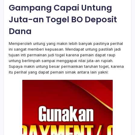
Gampang Capai Untung
Juta-an Togel BO Deposit
Dana
Memperoleh untung yang makin lebih banyak pastinya perihal
ini sangat memberi kepuasan. Mendapat untung pastilah jadi
tujuan inti permainan judi togel karena pemain dapat raup
untung berlimpah sampai menggapai nilai juta-an rupiah.
Supaya makin untung besar permainkan taruhan togel, karena
itu perihal yang dapat pemain simak antara lain yakni: