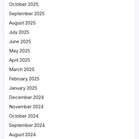
October 2025
September 2025
August 2025
July 2025
June 2025
May 2025
April 2025
March 2025
February 2025
January 2025
December 2024
November 2024
October 2024
September 2024
August 2024