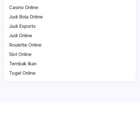
Casino Online
Judi Bola Online
Judi Esports
Judi Online
Roulette Online
Slot Online
Tembak Ikan
Togel Online