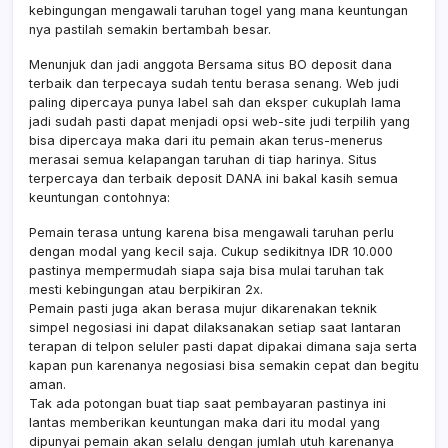
kebingungan mengawali taruhan togel yang mana keuntungan
nya pastilah semakin bertambah besar.
Menunjuk dan jadi anggota Bersama situs BO deposit dana
terbaik dan terpecaya sudah tentu berasa senang. Web judi
paling dipercaya punya label sah dan eksper cukuplah lama
jadi sudah pasti dapat menjadi opsi web-site judi terpilih yang
bisa dipercaya maka dari itu pemain akan terus-menerus
merasai semua kelapangan taruhan di tiap harinya. Situs
terpercaya dan terbaik deposit DANA ini bakal kasih semua
keuntungan contohnya:
Pemain terasa untung karena bisa mengawali taruhan perlu
dengan modal yang kecil saja. Cukup sedikitnya IDR 10.000
pastinya mempermudah siapa saja bisa mulai taruhan tak
mesti kebingungan atau berpikiran 2x.
Pemain pasti juga akan berasa mujur dikarenakan teknik
simpel negosiasi ini dapat dilaksanakan setiap saat lantaran
terapan di telpon seluler pasti dapat dipakai dimana saja serta
kapan pun karenanya negosiasi bisa semakin cepat dan begitu
aman.
Tak ada potongan buat tiap saat pembayaran pastinya ini
lantas memberikan keuntungan maka dari itu modal yang
dipunyai pemain akan selalu dengan jumlah utuh karenanya