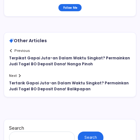
Follow Me
Other Articles
Previous
Terpikat Gapai Juta-an Dalam Waktu Singkat? Permainkan
Judi Togel BO Deposit Dana! Nanga Pinoh
Next
Tertarik Gapai Juta-an Dalam Waktu Singkat? Permainkan
Judi Togel BO Deposit Dana! Balikpapan
Search
Search