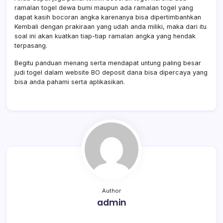
ramalan togel dewa bumi maupun ada ramalan togel yang
dapat kasih bocoran angka karenanya bisa dipertimbanhkan
Kembali dengan prakiraan yang udah anda miliki, maka dari itu
soal ini akan kuatkan tiap-tiap ramalan angka yang hendak
terpasang.
Begitu panduan menang serta mendapat untung paling besar
judi togel dalam website BO deposit dana bisa dipercaya yang
bisa anda pahami serta aplikasikan.
Author
admin