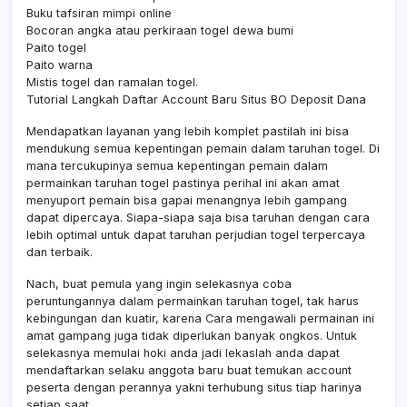
Buku tafsiran mimpi online
Bocoran angka atau perkiraan togel dewa bumi
Paito togel
Paito warna
Mistis togel dan ramalan togel.
Tutorial Langkah Daftar Account Baru Situs BO Deposit Dana
Mendapatkan layanan yang lebih komplet pastilah ini bisa
mendukung semua kepentingan pemain dalam taruhan togel. Di
mana tercukupinya semua kepentingan pemain dalam
permainkan taruhan togel pastinya perihal ini akan amat
menyuport pemain bisa gapai menangnya lebih gampang
dapat dipercaya. Siapa-siapa saja bisa taruhan dengan cara
lebih optimal untuk dapat taruhan perjudian togel terpercaya
dan terbaik.
Nach, buat pemula yang ingin selekasnya coba
peruntungannya dalam permainkan taruhan togel, tak harus
kebingungan dan kuatir, karena Cara mengawali permainan ini
amat gampang juga tidak diperlukan banyak ongkos. Untuk
selekasnya memulai hoki anda jadi lekaslah anda dapat
mendaftarkan selaku anggota baru buat temukan account
peserta dengan perannya yakni terhubung situs tiap harinya
setiap saat.