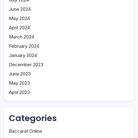
June 2024
May 2024
April 2024
March 2024
February 2024
January 2024
December 2023
June 2023
May 2023
April 2023
Categories
Baccarat Online