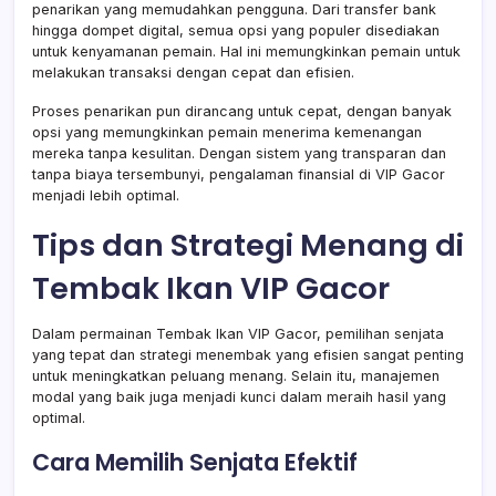
penarikan yang memudahkan pengguna. Dari transfer bank
hingga dompet digital, semua opsi yang populer disediakan
untuk kenyamanan pemain. Hal ini memungkinkan pemain untuk
melakukan transaksi dengan cepat dan efisien.
Proses penarikan pun dirancang untuk cepat, dengan banyak
opsi yang memungkinkan pemain menerima kemenangan
mereka tanpa kesulitan. Dengan sistem yang transparan dan
tanpa biaya tersembunyi, pengalaman finansial di VIP Gacor
menjadi lebih optimal.
Tips dan Strategi Menang di
Tembak Ikan VIP Gacor
Dalam permainan Tembak Ikan VIP Gacor, pemilihan senjata
yang tepat dan strategi menembak yang efisien sangat penting
untuk meningkatkan peluang menang. Selain itu, manajemen
modal yang baik juga menjadi kunci dalam meraih hasil yang
optimal.
Cara Memilih Senjata Efektif