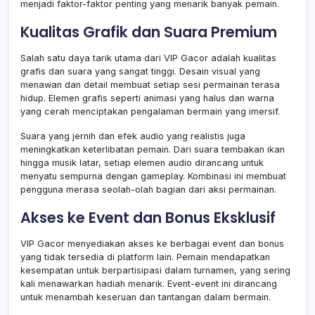
menjadi faktor-faktor penting yang menarik banyak pemain.
Kualitas Grafik dan Suara Premium
Salah satu daya tarik utama dari VIP Gacor adalah kualitas
grafis dan suara yang sangat tinggi. Desain visual yang
menawan dan detail membuat setiap sesi permainan terasa
hidup. Elemen grafis seperti animasi yang halus dan warna
yang cerah menciptakan pengalaman bermain yang imersif.
Suara yang jernih dan efek audio yang realistis juga
meningkatkan keterlibatan pemain. Dari suara tembakan ikan
hingga musik latar, setiap elemen audio dirancang untuk
menyatu sempurna dengan gameplay. Kombinasi ini membuat
pengguna merasa seolah-olah bagian dari aksi permainan.
Akses ke Event dan Bonus Eksklusif
VIP Gacor menyediakan akses ke berbagai event dan bonus
yang tidak tersedia di platform lain. Pemain mendapatkan
kesempatan untuk berpartisipasi dalam turnamen, yang sering
kali menawarkan hadiah menarik. Event-event ini dirancang
untuk menambah keseruan dan tantangan dalam bermain.