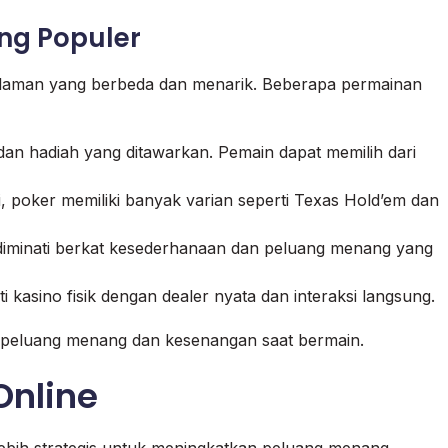
ng Populer
alaman yang berbeda dan menarik. Beberapa permainan
 dan hadiah yang ditawarkan. Pemain dapat memilih dari
, poker memiliki banyak varian seperti Texas Hold’em dan
 diminati berkat kesederhanaan dan peluang menang yang
kasino fisik dengan dealer nyata dan interaksi langsung.
 peluang menang dan kesenangan saat bermain.
Online
ebih strategis untuk meningkatkan peluang menang.