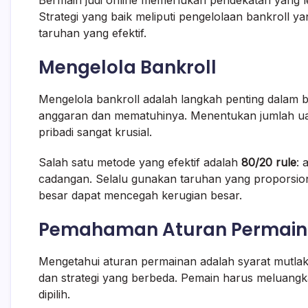
Strategi yang baik meliputi pengelolaan bankroll 
taruhan yang efektif.
Mengelola Bankroll
Mengelola bankroll adalah langkah penting dalam b
anggaran dan mematuhinya. Menentukan jumlah ua
pribadi sangat krusial.
Salah satu metode yang efektif adalah
80/20 rule
: 
cadangan. Selalu gunakan taruhan yang proporsion
besar dapat mencegah kerugian besar.
Pemahaman Aturan Permai
Mengetahui aturan permainan adalah syarat mutlak 
dan strategi yang berbeda. Pemain harus meluang
dipilih.