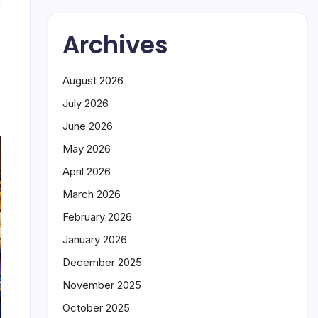
f
Judi
Online
Archives
Terbaik:
Panduan
Memilih
August 2026
Situs
July 2026
Terpercaya
dan
June 2026
Aman
May 2026
April 2026
March 2026
February 2026
January 2026
December 2025
November 2025
October 2025