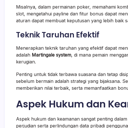
Misalnya, dalam permainan poker, memahami kombin
slot, mengetahui payline dan fitur bonus dapat 
aturan dapat membuat keputusan yang lebih baik s
Teknik Taruhan Efektif
Menerapkan teknik taruhan yang efektif dapat men
adalah
Martingale system
, di mana pemain mengga
kerugian.
Penting untuk tidak terbawa suasana dan tetap dis
sebelum bermain adalah strategi yang bijaksana. S
memberikan nilai terbaik, serta memanfaatkan bonu
Aspek Hukum dan Ke
Aspek hukum dan keamanan sangat penting dalam jud
perjudian serta perlindungan data pribadi pengguna