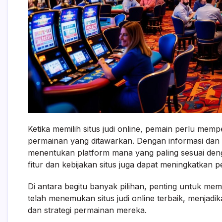
Ketika memilih situs judi online, pemain perlu mempe
permainan yang ditawarkan. Dengan informasi da
menentukan platform mana yang paling sesuai den
fitur dan kebijakan situs juga dapat meningkatkan
Di antara begitu banyak pilihan, penting untuk me
telah menemukan situs judi online terbaik, menja
dan strategi permainan mereka.