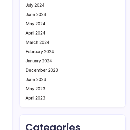
July 2024
June 2024
May 2024
April 2024
March 2024
February 2024
January 2024
December 2023
June 2023
May 2023
April 2023
Categories