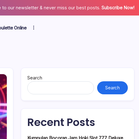
 to our newsletter & never miss our best posts.
Subscribe Now!
ulette Online
Search
Search
Recent Posts
Kumpulan Bocoran Jam Hoki Slot 777 Deluxe