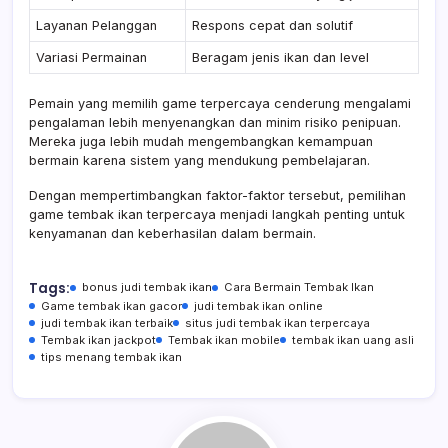
Layanan Pelanggan
Respons cepat dan solutif
Variasi Permainan
Beragam jenis ikan dan level
Pemain yang memilih game terpercaya cenderung mengalami
pengalaman lebih menyenangkan dan minim risiko penipuan.
Mereka juga lebih mudah mengembangkan kemampuan
bermain karena sistem yang mendukung pembelajaran.
Dengan mempertimbangkan faktor-faktor tersebut, pemilihan
game tembak ikan terpercaya menjadi langkah penting untuk
kenyamanan dan keberhasilan dalam bermain.
Tags:
bonus judi tembak ikan
Cara Bermain Tembak Ikan
Game tembak ikan gacor
judi tembak ikan online
judi tembak ikan terbaik
situs judi tembak ikan terpercaya
Tembak ikan jackpot
Tembak ikan mobile
tembak ikan uang asli
tips menang tembak ikan