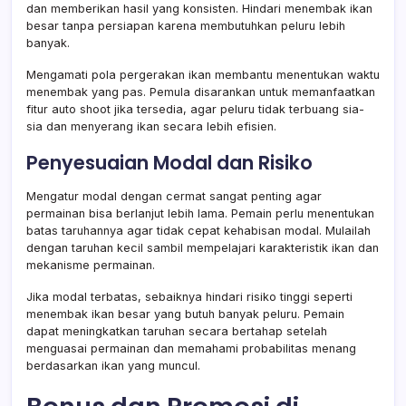
dan memberikan hasil yang konsisten. Hindari menembak ikan
besar tanpa persiapan karena membutuhkan peluru lebih
banyak.
Mengamati pola pergerakan ikan membantu menentukan waktu
menembak yang pas. Pemula disarankan untuk memanfaatkan
fitur auto shoot jika tersedia, agar peluru tidak terbuang sia-
sia dan menyerang ikan secara lebih efisien.
Penyesuaian Modal dan Risiko
Mengatur modal dengan cermat sangat penting agar
permainan bisa berlanjut lebih lama. Pemain perlu menentukan
batas taruhannya agar tidak cepat kehabisan modal. Mulailah
dengan taruhan kecil sambil mempelajari karakteristik ikan dan
mekanisme permainan.
Jika modal terbatas, sebaiknya hindari risiko tinggi seperti
menembak ikan besar yang butuh banyak peluru. Pemain
dapat meningkatkan taruhan secara bertahap setelah
menguasai permainan dan memahami probabilitas menang
berdasarkan ikan yang muncul.