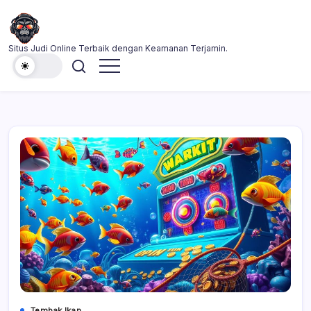
Skip
to
content
AlrassedOnline
Situs Judi Online Terbaik dengan Keamanan Terjamin.
Tembak Ikan