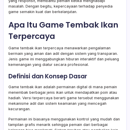
yang responsif, membantu pemain ketika menghadapi
masalah. Dengan begitu, kepercayaan terhadap penyedia
game semakin kuat dan berkelanjutan.
Apa Itu Game Tembak Ikan
Terpercaya
Game tembak ikan terpercaya menawarkan pengalaman
bermain yang aman dan adil dengan sistem yang transparan.
Jenis game ini menggabungkan hiburan interaktif dan peluang
kemenangan yang diatur secara profesional.
Definisi dan Konsep Dasar
Game tembak ikan adalah permainan digital di mana pemain
menembak berbagai jenis ikan untuk mendapatkan poin atau
hadiah. Versi terpercaya berarti game tersebut menggunakan
mekanisme adil dan sistem keamanan yang mencegah
kecurangan.
Permainan ini biasanya menggunakan kontrol yang mudah dan
tampilan grafis menarik sehingga pemain dari berbagai