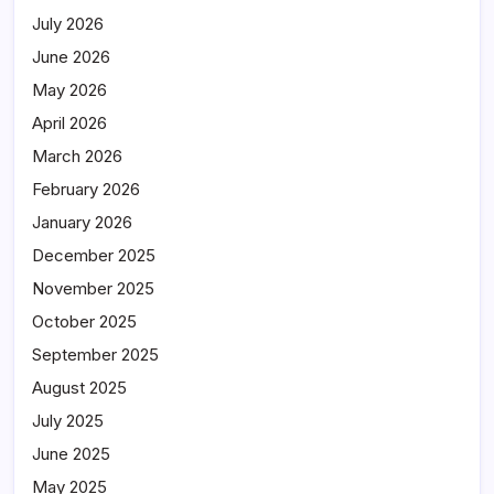
July 2026
June 2026
May 2026
April 2026
March 2026
February 2026
January 2026
December 2025
November 2025
October 2025
September 2025
August 2025
July 2025
June 2025
May 2025