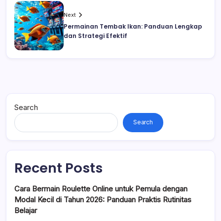
Next
Permainan Tembak Ikan: Panduan Lengkap
dan Strategi Efektif
Search
Search
Recent Posts
Cara Bermain Roulette Online untuk Pemula dengan
Modal Kecil di Tahun 2026: Panduan Praktis Rutinitas
Belajar