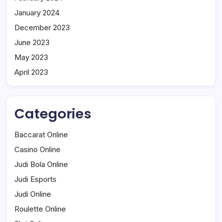
January 2024
December 2023
June 2023
May 2023
April 2023
Categories
Baccarat Online
Casino Online
Judi Bola Online
Judi Esports
Judi Online
Roulette Online