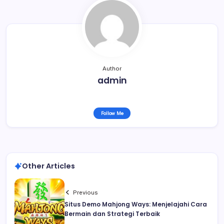
Author
admin
Follow Me
Other Articles
Previous
Situs Demo Mahjong Ways: Menjelajahi Cara
Bermain dan Strategi Terbaik