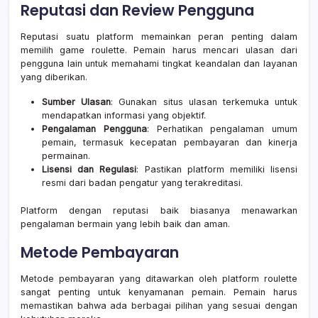
Reputasi dan Review Pengguna
Reputasi suatu platform memainkan peran penting dalam
memilih game roulette. Pemain harus mencari ulasan dari
pengguna lain untuk memahami tingkat keandalan dan layanan
yang diberikan.
Sumber Ulasan
: Gunakan situs ulasan terkemuka untuk
mendapatkan informasi yang objektif.
Pengalaman Pengguna
: Perhatikan pengalaman umum
pemain, termasuk kecepatan pembayaran dan kinerja
permainan.
Lisensi dan Regulasi
: Pastikan platform memiliki lisensi
resmi dari badan pengatur yang terakreditasi.
Platform dengan reputasi baik biasanya menawarkan
pengalaman bermain yang lebih baik dan aman.
Metode Pembayaran
Metode pembayaran yang ditawarkan oleh platform roulette
sangat penting untuk kenyamanan pemain. Pemain harus
memastikan bahwa ada berbagai pilihan yang sesuai dengan