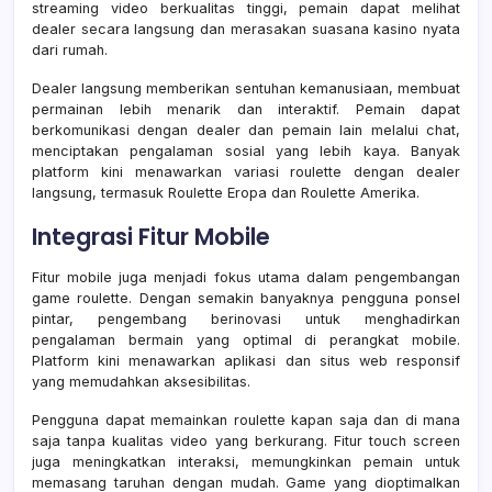
streaming video berkualitas tinggi, pemain dapat melihat
dealer secara langsung dan merasakan suasana kasino nyata
dari rumah.
Dealer langsung memberikan sentuhan kemanusiaan, membuat
permainan lebih menarik dan interaktif. Pemain dapat
berkomunikasi dengan dealer dan pemain lain melalui chat,
menciptakan pengalaman sosial yang lebih kaya. Banyak
platform kini menawarkan variasi roulette dengan dealer
langsung, termasuk Roulette Eropa dan Roulette Amerika.
Integrasi Fitur Mobile
Fitur mobile juga menjadi fokus utama dalam pengembangan
game roulette. Dengan semakin banyaknya pengguna ponsel
pintar, pengembang berinovasi untuk menghadirkan
pengalaman bermain yang optimal di perangkat mobile.
Platform kini menawarkan aplikasi dan situs web responsif
yang memudahkan aksesibilitas.
Pengguna dapat memainkan roulette kapan saja dan di mana
saja tanpa kualitas video yang berkurang. Fitur touch screen
juga meningkatkan interaksi, memungkinkan pemain untuk
memasang taruhan dengan mudah. Game yang dioptimalkan