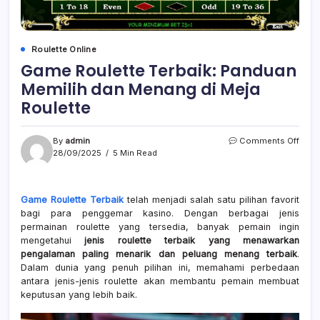
Roulette Online
Game Roulette Terbaik: Panduan
Memilih dan Menang di Meja
Roulette
on
By
admin
Comments Off
Gam
28/09/2025
5 Min Read
Roule
Terba
Pand
Game Roulette Terbaik
telah menjadi salah satu pilihan favorit
Memi
bagi para penggemar kasino. Dengan berbagai jenis
dan
Mena
permainan roulette yang tersedia, banyak pemain ingin
di
mengetahui
jenis roulette terbaik yang menawarkan
Meja
pengalaman paling menarik dan peluang menang terbaik
.
Roule
Dalam dunia yang penuh pilihan ini, memahami perbedaan
antara jenis-jenis roulette akan membantu pemain membuat
keputusan yang lebih baik.