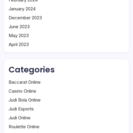
January 2024
December 2023
June 2023
May 2023
April 2023
Categories
Baccarat Online
Casino Online
Judi Bola Online
Judi Esports
Judi Online
Roulette Online