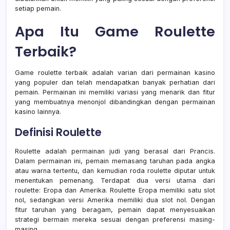
setiap pemain.
Apa Itu Game Roulette
Terbaik?
Game roulette terbaik adalah varian dari permainan kasino
yang populer dan telah mendapatkan banyak perhatian dari
pemain. Permainan ini memiliki variasi yang menarik dan fitur
yang membuatnya menonjol dibandingkan dengan permainan
kasino lainnya.
Definisi Roulette
Roulette adalah permainan judi yang berasal dari Prancis.
Dalam permainan ini, pemain memasang taruhan pada angka
atau warna tertentu, dan kemudian roda roulette diputar untuk
menentukan pemenang. Terdapat dua versi utama dari
roulette: Eropa dan Amerika. Roulette Eropa memiliki satu slot
nol, sedangkan versi Amerika memiliki dua slot nol. Dengan
fitur taruhan yang beragam, pemain dapat menyesuaikan
strategi bermain mereka sesuai dengan preferensi masing-
masing.