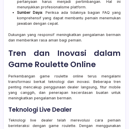
pertanyaan harus menjadi pertimbangan. Hal ini
menunjukkan profesionalisme platform.
Sumber Daya
: Periksa ada tidaknya bagian FAQ yang
komprehensif yang dapat membantu pemain menemukan
jawaban dengan cepat.
Dukungan yang responsif meningkatkan pengalaman bermain
dan memberikan rasa aman bagi pemain.
Tren dan Inovasi dalam
Game Roulette Online
Perkembangan game roulette online terus mengalami
transformasi berkat teknologi dan inovasi. Beberapa tren
penting mencakup penggunaan dealer langsung, fitur mobile
yang canggih, dan penerapan kecerdasan buatan untuk
meningkatkan pengalaman bermain.
Teknologi Live Dealer
Teknologi live dealer telah merevolusi cara pemain
berinteraksi dengan game roulette. Dengan menggunakan