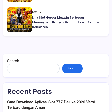
Next
Link Slot Gacor Maxwin Terbesar:
Menangkan Banyak Hadiah Besar Secara
Konsisten
Search
Search
Recent Posts
Cara Download Aplikasi Slot 777 Deluxe 2026 Versi
Terbaru dengan Aman