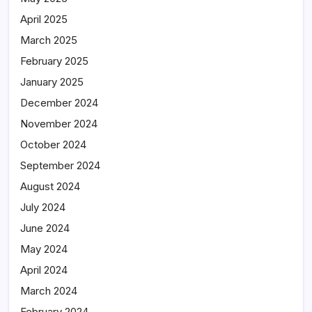
April 2025
March 2025
February 2025
January 2025
December 2024
November 2024
October 2024
September 2024
August 2024
July 2024
June 2024
May 2024
April 2024
March 2024
February 2024