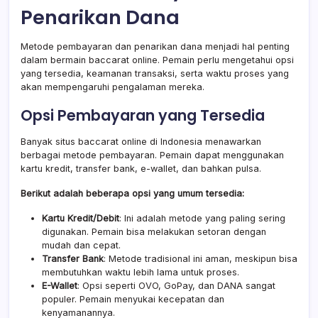
Penarikan Dana
Metode pembayaran dan penarikan dana menjadi hal penting
dalam bermain baccarat online. Pemain perlu mengetahui opsi
yang tersedia, keamanan transaksi, serta waktu proses yang
akan mempengaruhi pengalaman mereka.
Opsi Pembayaran yang Tersedia
Banyak situs baccarat online di Indonesia menawarkan
berbagai metode pembayaran. Pemain dapat menggunakan
kartu kredit, transfer bank, e-wallet, dan bahkan pulsa.
Berikut adalah beberapa opsi yang umum tersedia:
Kartu Kredit/Debit
: Ini adalah metode yang paling sering
digunakan. Pemain bisa melakukan setoran dengan
mudah dan cepat.
Transfer Bank
: Metode tradisional ini aman, meskipun bisa
membutuhkan waktu lebih lama untuk proses.
E-Wallet
: Opsi seperti OVO, GoPay, dan DANA sangat
populer. Pemain menyukai kecepatan dan
kenyamanannya.