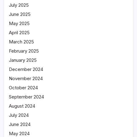
July 2025
June 2025
May 2025
April 2025
March 2025
February 2025
January 2025
December 2024
November 2024
October 2024
September 2024
August 2024
July 2024
June 2024
May 2024