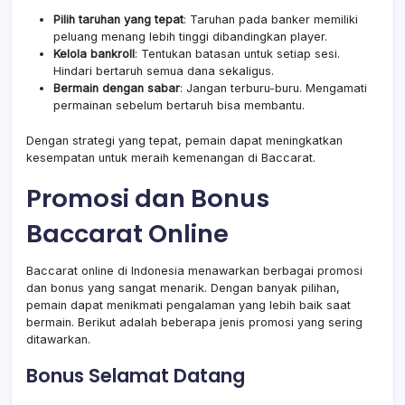
Pilih taruhan yang tepat
: Taruhan pada banker memiliki
peluang menang lebih tinggi dibandingkan player.
Kelola bankroll
: Tentukan batasan untuk setiap sesi.
Hindari bertaruh semua dana sekaligus.
Bermain dengan sabar
: Jangan terburu-buru. Mengamati
permainan sebelum bertaruh bisa membantu.
Dengan strategi yang tepat, pemain dapat meningkatkan
kesempatan untuk meraih kemenangan di Baccarat.
Promosi dan Bonus
Baccarat Online
Baccarat online di Indonesia menawarkan berbagai promosi
dan bonus yang sangat menarik. Dengan banyak pilihan,
pemain dapat menikmati pengalaman yang lebih baik saat
bermain. Berikut adalah beberapa jenis promosi yang sering
ditawarkan.
Bonus Selamat Datang