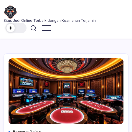
Skip
to
content
AlrassedOnline
Situs Judi Online Terbaik dengan Keamanan Terjamin.
Baccarat Online