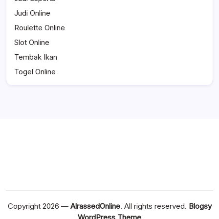
Judi Online
Roulette Online
Slot Online
Tembak Ikan
Togel Online
Copyright 2026 —
AlrassedOnline
. All rights reserved.
Blogsy
WordPress Theme