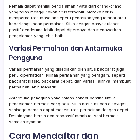
Pemain dapat menilai pengalaman nyata dari orang-orang
yang telah menggunakan situs tersebut. Mereka harus
memperhatikan masalah seperti penarikan yang lambat atau
keberlangsungan permainan. Situs dengan banyak ulasan
positif cenderung lebih dapat dipercaya dan menawarkan
pengalaman yang lebih baik.
Variasi Permainan dan Antarmuka
Pengguna
Variasi permainan yang disediakan oleh situs baccarat juga
perlu diperhatikan. Pilihan permainan yang beragam, seperti
baccarat klasik, baccarat cepat, dan variasi lainnya, membuat
permainan lebih menarik.
Antarmuka pengguna yang ramah sangat penting untuk
pengalaman bermain yang baik. Situs harus mudah dinavigasi,
sehingga pemain dapat menemukan permainan dengan cepat.
Desain yang bersih dan responsif membuat sesi bermain
semakin nyaman.
Cara Mendaftar dan