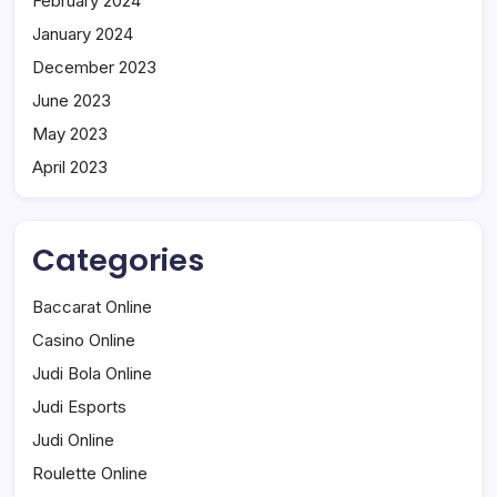
February 2024
January 2024
December 2023
June 2023
May 2023
April 2023
Categories
Baccarat Online
Casino Online
Judi Bola Online
Judi Esports
Judi Online
Roulette Online