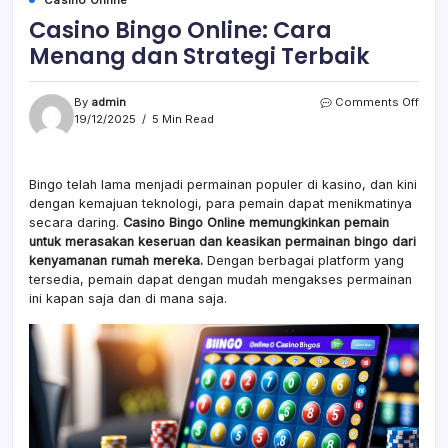
Casino Online
Casino Bingo Online: Cara
Menang dan Strategi Terbaik
on
By
admin
Comments Off
Casi
19/12/2025
5 Min Read
Bing
Onlin
Cara
Bingo telah lama menjadi permainan populer di kasino, dan kini
Mena
dengan kemajuan teknologi, para pemain dapat menikmatinya
dan
Strat
secara daring.
Casino Bingo Online memungkinkan pemain
Terba
untuk merasakan keseruan dan keasikan permainan bingo dari
kenyamanan rumah mereka.
Dengan berbagai platform yang
tersedia, pemain dapat dengan mudah mengakses permainan
ini kapan saja dan di mana saja.