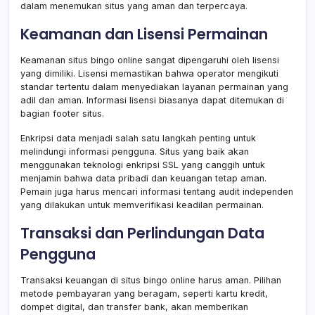
dalam menemukan situs yang aman dan terpercaya.
Keamanan dan Lisensi Permainan
Keamanan situs bingo online sangat dipengaruhi oleh lisensi
yang dimiliki. Lisensi memastikan bahwa operator mengikuti
standar tertentu dalam menyediakan layanan permainan yang
adil dan aman. Informasi lisensi biasanya dapat ditemukan di
bagian footer situs.
Enkripsi data menjadi salah satu langkah penting untuk
melindungi informasi pengguna. Situs yang baik akan
menggunakan teknologi enkripsi SSL yang canggih untuk
menjamin bahwa data pribadi dan keuangan tetap aman.
Pemain juga harus mencari informasi tentang audit independen
yang dilakukan untuk memverifikasi keadilan permainan.
Transaksi dan Perlindungan Data
Pengguna
Transaksi keuangan di situs bingo online harus aman. Pilihan
metode pembayaran yang beragam, seperti kartu kredit,
dompet digital, dan transfer bank, akan memberikan