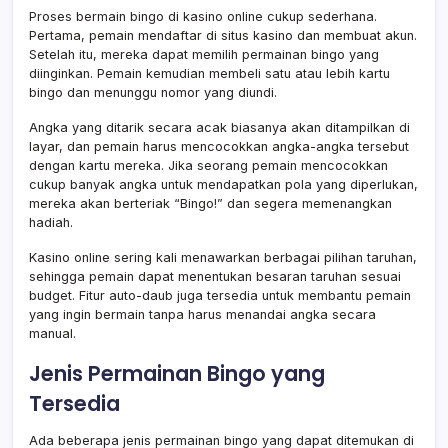
Proses bermain bingo di kasino online cukup sederhana.
Pertama, pemain mendaftar di situs kasino dan membuat akun.
Setelah itu, mereka dapat memilih permainan bingo yang
diinginkan. Pemain kemudian membeli satu atau lebih kartu
bingo dan menunggu nomor yang diundi.
Angka yang ditarik secara acak biasanya akan ditampilkan di
layar, dan pemain harus mencocokkan angka-angka tersebut
dengan kartu mereka. Jika seorang pemain mencocokkan
cukup banyak angka untuk mendapatkan pola yang diperlukan,
mereka akan berteriak “Bingo!” dan segera memenangkan
hadiah.
Kasino online sering kali menawarkan berbagai pilihan taruhan,
sehingga pemain dapat menentukan besaran taruhan sesuai
budget. Fitur auto-daub juga tersedia untuk membantu pemain
yang ingin bermain tanpa harus menandai angka secara
manual.
Jenis Permainan Bingo yang
Tersedia
Ada beberapa jenis permainan bingo yang dapat ditemukan di