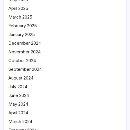
April 2025
March 2025
February 2025
January 2025
December 2024
November 2024
October 2024
September 2024
August 2024
July 2024
June 2024
May 2024
April 2024
March 2024