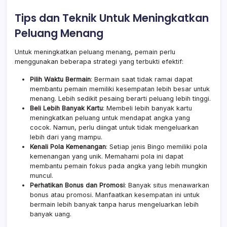
Tips dan Teknik Untuk Meningkatkan
Peluang Menang
Untuk meningkatkan peluang menang, pemain perlu
menggunakan beberapa strategi yang terbukti efektif:
Pilih Waktu Bermain
: Bermain saat tidak ramai dapat
membantu pemain memiliki kesempatan lebih besar untuk
menang. Lebih sedikit pesaing berarti peluang lebih tinggi.
Beli Lebih Banyak Kartu
: Membeli lebih banyak kartu
meningkatkan peluang untuk mendapat angka yang
cocok. Namun, perlu diingat untuk tidak mengeluarkan
lebih dari yang mampu.
Kenali Pola Kemenangan
: Setiap jenis Bingo memiliki pola
kemenangan yang unik. Memahami pola ini dapat
membantu pemain fokus pada angka yang lebih mungkin
muncul.
Perhatikan Bonus dan Promosi
: Banyak situs menawarkan
bonus atau promosi. Manfaatkan kesempatan ini untuk
bermain lebih banyak tanpa harus mengeluarkan lebih
banyak uang.